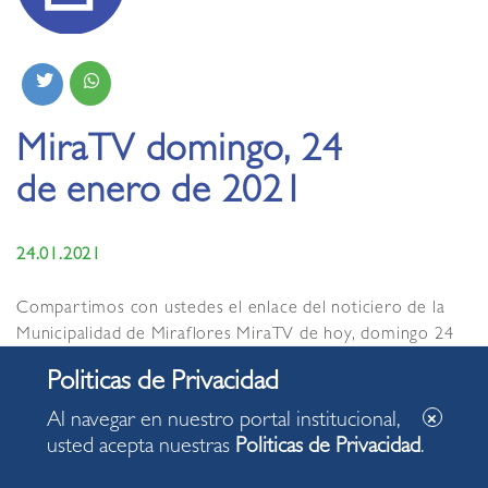
MiraTV domingo, 24
de enero de 2021
24.01.2021
Compartimos con ustedes el enlace del noticiero de la
Municipalidad de Miraflores MiraTV de hoy, domingo 24
de enero de 2021, con información de interés para
nuestra comunidad
https://www.miratv.pe/index.php/video/509/noticiero-
Al navegar en nuestro portal institucional,
miratv-edición-24-de-enero-2021/
usted acepta nuestras
Politicas de Privacidad
.