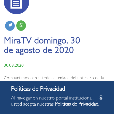
MiraTV domingo, 30
de agosto de 2020
30.08.2020
Compartimos con ustedes el enlace del noticiero de la
Municipalidad de Miraflores MiraTV de hoy, domingo 30
de agosto de 2020, con información de interés para
nuestra comunidad
Al navegar en nuestro portal institucional,
https://www.miratv.pe/index.php/video/456/noticiero-
usted acepta nuestras
Politicas de Privacidad
.
miratv-edición-30-de-agosto-2020/