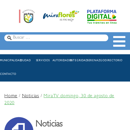
MUNICIPALIDAD
CIUDAD
SERVICIOS
AUTORIDADES
INTEGRIDAD
SERENAZGO
DIRECTORIO
CONTACTO
Home
/
Noticias
/
MiraTV domingo, 30 de agosto de
2020
Noticias