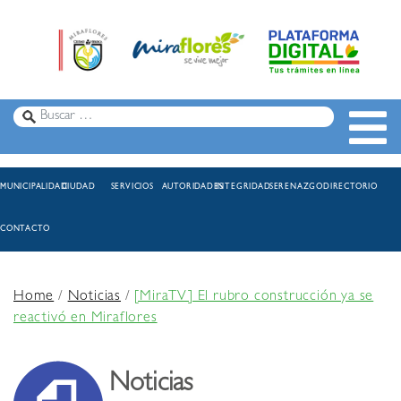
MUNICIPALIDAD
CIUDAD
SERVICIOS
AUTORIDADES
INTEGRIDAD
SERENAZGO
DIRECTORIO
CONTACTO
Home
/
Noticias
/
[MiraTV] El rubro construcción ya se
reactivó en Miraflores
Noticias