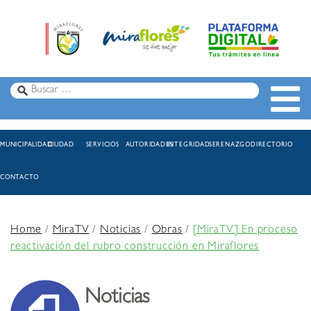
MUNICIPALIDAD
CIUDAD
SERVICIOS
AUTORIDADES
INTEGRIDAD
SERENAZGO
DIRECTORIO
CONTACTO
Home
/
MiraTV
/
Noticias
/
Obras
/
[MiraTV] En proceso
reactivación del rubro construcción en Miraflores
Noticias