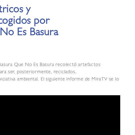
ricos y
cogidos por
No Es Basura
 Basura Que No Es Basura recolectó artefactos
ara ser, posteriormente, reciclados.
iciativa ambiental. El siguiente informe de MiraTV se lo