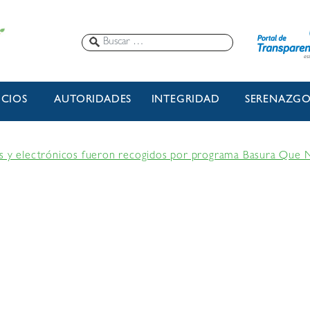
ICIOS
AUTORIDADES
INTEGRIDAD
SERENAZG
os y electrónicos fueron recogidos por programa Basura Que 