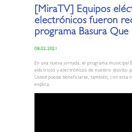
[MiraTV] Equipos eléct
electrónicos fueron re
programa Basura Que 
08.02.2021
En una nueva jornada, el programa municipal
eléctricos y electrónicos de nuestro distrito p
Usted puede beneficiarse, también, con esta in
explica.