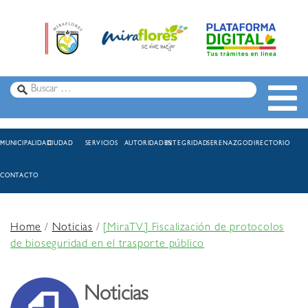
MUNICIPALIDAD
CIUDAD
SERVICIOS
AUTORIDADES
INTEGRIDAD
SERENAZGO
DIRECTORIO
CONTACTO
Home
/
Noticias
/
[MiraTV] Fiscalización de protocolos
de bioseguridad en el trasporte público
Noticias