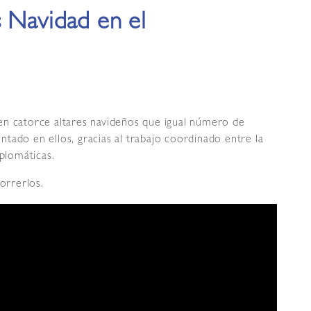
s Navidad en el
en catorce altares navideños que igual número de
tado en ellos, gracias al trabajo coordinado entre la
iplomáticas.
orrerlos.