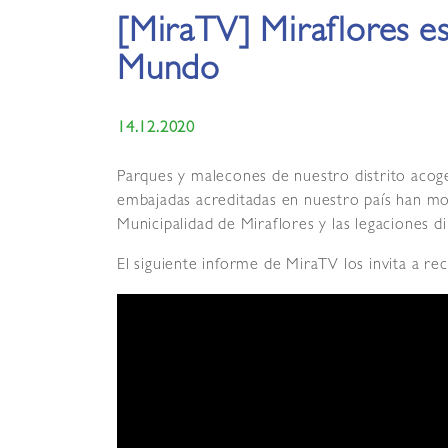
[MiraTV] Miraflores e
Mundo
14.12.2020
Parques y malecones de nuestro distrito acog
embajadas acreditadas en nuestro país han mon
Municipalidad de Miraflores y las legaciones d
El siguiente informe de MiraTV los invita a rec