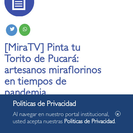
[MiraTV] Pinta tu
Torito de Pucará:
artesanos miraflorinos
en tiempos de
pandemia
27.08.2020
Al navegar en nuestro portal institucional,
usted acepta nuestras
Politicas de Privacidad
.
La pandemia golpea a los artesanos de nuestro país. En
este reportaje de MiraTV conoceremos la historia de