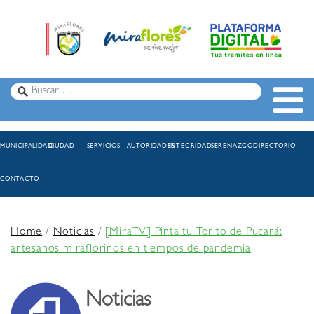
MUNICIPALIDAD
CIUDAD
SERVICIOS
AUTORIDADES
INTEGRIDAD
SERENAZGO
DIRECTORIO
CONTACTO
Home
/
Noticias
/
[MiraTV] Pinta tu Torito de Pucará:
artesanos miraflorinos en tiempos de pandemia
Noticias