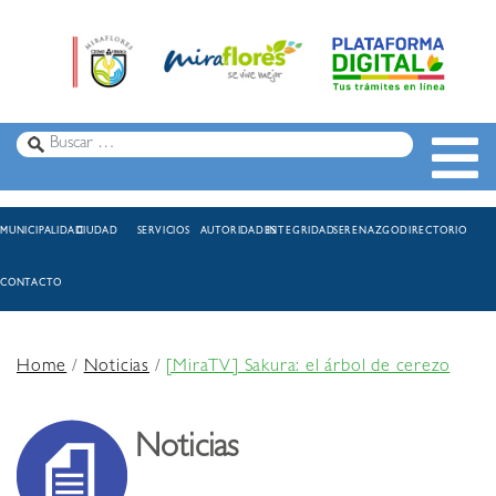
MUNICIPALIDAD
CIUDAD
SERVICIOS
AUTORIDADES
INTEGRIDAD
SERENAZGO
DIRECTORIO
CONTACTO
Home
/
Noticias
/
[MiraTV] Sakura: el árbol de cerezo
Noticias