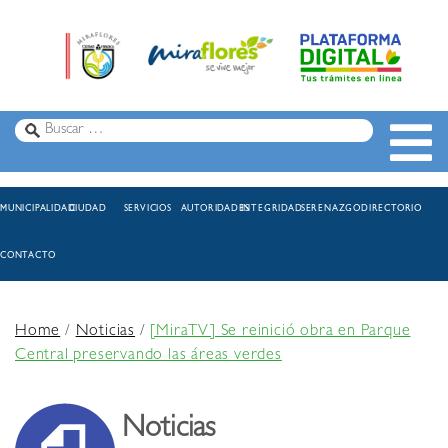
MUNICIPALIDAD
CIUDAD
SERVICIOS
AUTORIDADES
INTEGRIDAD
SERENAZGO
DIRECTORIO
CONTACTO
Home
/
Noticias
/
[MiraTV] Se reinició obra en Parque
Central preservando las áreas verdes
Noticias