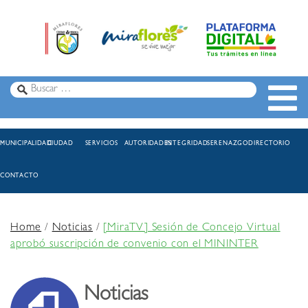
MUNICIPALIDAD
CIUDAD
SERVICIOS
AUTORIDADES
INTEGRIDAD
SERENAZGO
DIRECTORIO
CONTACTO
Home
/
Noticias
/
[MiraTV] Sesión de Concejo Virtual
aprobó suscripción de convenio con el MININTER
Noticias