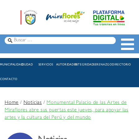
MUNICIPALIDAD
CIUDAD
SERVICIOS
AUTORIDADES
INTEGRIDAD
SERENAZGO
DIRECTORIO
CONTACTO
Home
/
Noticias
/
Monumental Palacio de las Artes de
Miraflores abre sus puertas este jueves, para apoyar las
artes y la cultura del Perú y del mundo