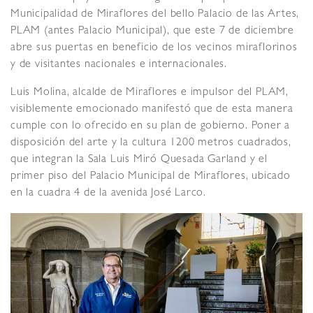
Municipalidad de Miraflores del bello Palacio de las Artes,
PLAM (antes Palacio Municipal), que este 7 de diciembre
abre sus puertas en beneficio de los vecinos miraflorinos
y de visitantes nacionales e internacionales.
Luis Molina, alcalde de Miraflores e impulsor del PLAM,
visiblemente emocionado manifestó que de esta manera
cumple con lo ofrecido en su plan de gobierno. Poner a
disposición del arte y la cultura 1200 metros cuadrados,
que integran la Sala Luis Miró Quesada Garland y el
primer piso del Palacio Municipal de Miraflores, ubicado
en la cuadra 4 de la avenida José Larco.