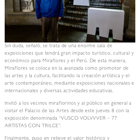
Sin duda, señaló, se trata de una enorme sala de
exposiciones que tendrá gran impacto turístico, cultural y
económico para Miraflores y el Perú. De esta manera,
Miraflores se coloca en la avanzada como promotor de
las artes y la cultura, facilitando la creación artística y el
arte contemporáneo, mediante exposiciones nacionales e
internacionales y diversas actividades educativas.
Invitó a los vecinos miraflorinos y al público en general a
visitar el Palacio de las Artes desde este jueves 8 con la
exposición denominada “VUSCO VOLVVVER – 77
ARTISTAS CON TRILCE”.
Finalmente, puso en relieve el valor histórico y