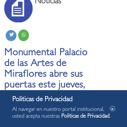
Noticias
Monumental Palacio
de las Artes de
Miraflores abre sus
puertas este jueves,
para apoyar las artes y
la cultura del Perú y
Al navegar en nuestro portal institucional,
del mundo
usted acepta nuestras
Politicas de Privacidad
.