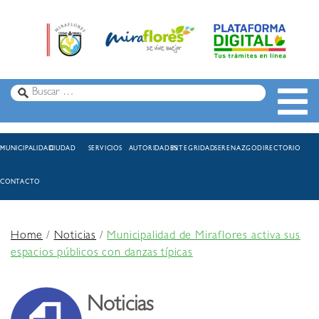
MUNICIPALIDAD
CIUDAD
SERVICIOS
AUTORIDADES
INTEGRIDAD
SERENAZGO
DIRECTORIO
CONTACTO
Home
/
Noticias
/
Municipalidad de Miraflores activa sus
espacios públicos con danzas típicas
Noticias