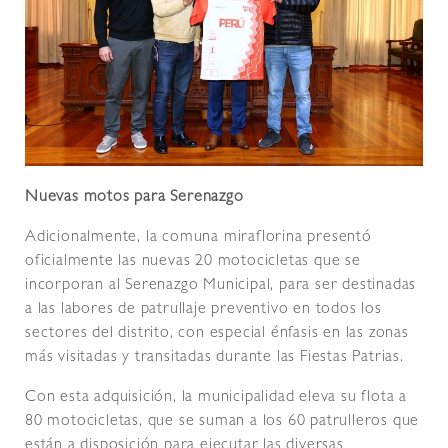
Nuevas motos para Serenazgo
Adicionalmente, la comuna miraflorina presentó
oficialmente las nuevas 20 motocicletas que se
incorporan al Serenazgo Municipal, para ser destinadas
a las labores de patrullaje preventivo en todos los
sectores del distrito, con especial énfasis en las zonas
más visitadas y transitadas durante las Fiestas Patrias.
Con esta adquisición, la municipalidad eleva su flota a
80 motocicletas, que se suman a los 60 patrulleros que
están a disposición para ejecutar las diversas