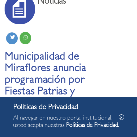
Noticias
Municipalidad de
Miraflores anuncia
programación por
Fiestas Patrias y
presenta nuevas
motos del Serenazgo
Al navegar en nuestro portal institucional,
usted acepta nuestras
Politicas de Privacidad
.
10.07.2024