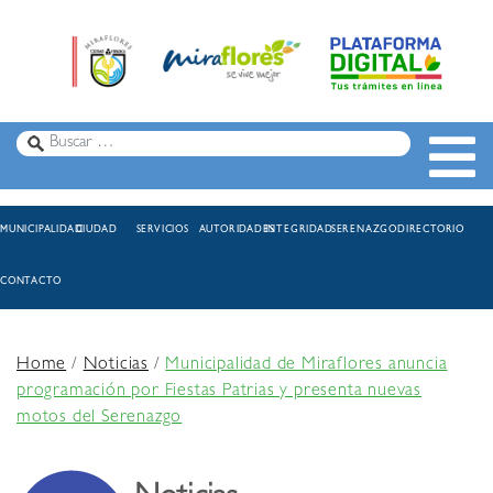
MUNICIPALIDAD
CIUDAD
SERVICIOS
AUTORIDADES
INTEGRIDAD
SERENAZGO
DIRECTORIO
CONTACTO
Home
/
Noticias
/
Municipalidad de Miraflores anuncia
programación por Fiestas Patrias y presenta nuevas
motos del Serenazgo