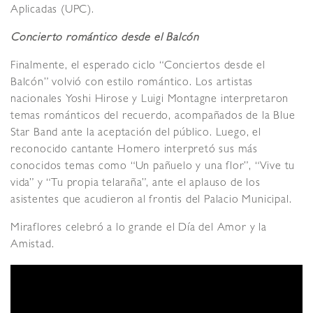
Aplicadas (UPC).
Concierto romántico desde el Balcón
Finalmente, el esperado ciclo “Conciertos desde el
Balcón” volvió con estilo romántico. Los artistas
nacionales Yoshi Hirose y Luigi Montagne interpretaron
temas románticos del recuerdo, acompañados de la Blue
Star Band ante la aceptación del público. Luego, el
reconocido cantante Homero interpretó sus más
conocidos temas como “Un pañuelo y una flor”, “Vive tu
vida” y “Tu propia telaraña”, ante el aplauso de los
asistentes que acudieron al frontis del Palacio Municipal.
Miraflores celebró a lo grande el Día del Amor y la
Amistad.