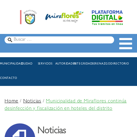
MUNICIPALIDAD
CIUDAD
SERVICIOS
AUTORIDADES
INTEGRIDAD
SERENAZGO
DIRECTORIO
CONTACTO
Home
/
Noticias
/
Municipalidad de Miraflores continúa
desinfección y fiscalización en hoteles del distrito
Noticias