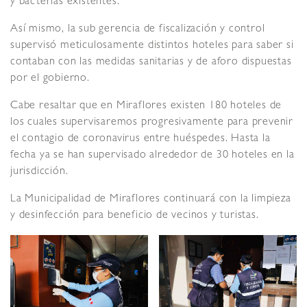
y bacterias existentes.
Así mismo, la sub gerencia de fiscalización y control
supervisó meticulosamente distintos hoteles para saber si
contaban con las medidas sanitarias y de aforo dispuestas
por el gobierno.
Cabe resaltar que en Miraflores existen 180 hoteles de
los cuales supervisaremos progresivamente para prevenir
el contagio de coronavirus entre huéspedes. Hasta la
fecha ya se han supervisado alrededor de 30 hoteles en la
jurisdicción.
La Municipalidad de Miraflores continuará con la limpieza
y desinfección para beneficio de vecinos y turistas.