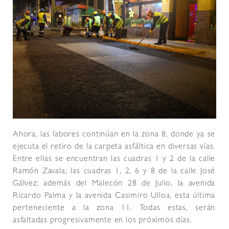
Ahora, las labores continúan en la zona 8, donde ya se
ejecuta el retiro de la carpeta asfáltica en diversas vías.
Entre ellas se encuentran las cuadras 1 y 2 de la calle
Ramón Zavala; las cuadras 1, 2, 6 y 8 de la calle José
Gálvez; además del Malecón 28 de Julio, la avenida
Ricardo Palma y la avenida Casimiro Ulloa, esta última
perteneciente a la zona 11. Todas estas, serán
asfaltadas progresivamente en los próximos días.