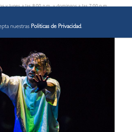
os y lunes a las 8:00 p.m. y domingos a las 7:00 p.m.
en la avenida Larco 770, Miraflores. Las entradas se
https://bit.ly/ElTunelTeatro
.
cepta nuestras
Politicas de Privacidad
.