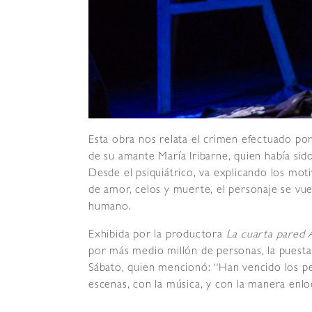
Esta obra nos relata el crimen efectuado por 
de su amante María Iribarne, quien había si
Desde el psiquiátrico, va explicando los moti
de amor, celos y muerte, el personaje se vue
humano.
Exhibida por la productora
La cuarta pared 
por más medio millón de personas, la puesta
Sábato, quien mencionó: “Han vencido los p
escenas, con la música, y con la manera enlo