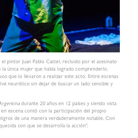
el pintor Juan Pablo Castel, recluido por el asesinato
do la única mujer que había logrado comprenderlo.
vos que lo llevaron a realizar este acto. Entre escenas
lve neurótico sin dejar de buscar un lado sensible y
Argentina
durante 20 años en 12 países y siendo vista
 en escena contó con la participación del propio
eligros de una manera verdaderamente notable. Con
quecida con que se desarrolla la acción”.