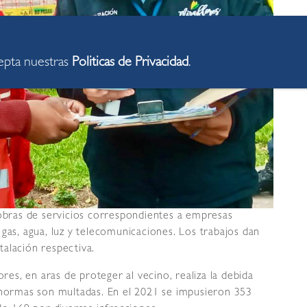
cepta nuestras
Politicas de Privacidad
.
 obras de servicios correspondientes a empresas
gas, agua, luz y telecomunicaciones. Los trabajos dan
stalación respectiva.
ores, en aras de proteger al vecino, realiza la debida
s normas son multadas. En el 2021 se impusieron 353