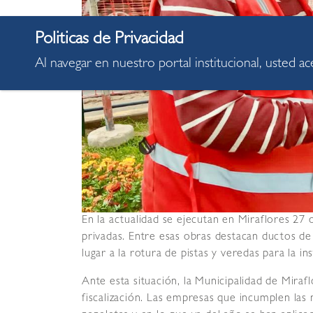
Al navegar en nuestro portal institucional, usted a
En la actualidad se ejecutan en Miraflores 27
privadas. Entre esas obras destacan ductos de 
lugar a la rotura de pistas y veredas para la in
Ante esta situación, la Municipalidad de Mirafl
fiscalización. Las empresas que incumplen la