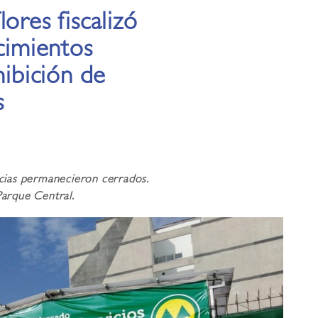
ores fiscalizó
ecimientos
hibición de
s
cias permanecieron cerrados.
Parque Central.