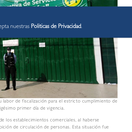
cepta nuestras
Politicas de Privacidad
.
 labor de fiscalización para el estricto cumplimiento de
igésimo primer día de vigencia.
 de los establecimientos comerciales, al haberse
bición de circulación de personas. Esta situación fue