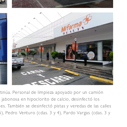
ontinúa. Personal de limpieza apoyado por un camión
 jabonosa en hipoclorito de calcio, desinfectó los
s. También se desinfectó pistas y veredas de las calles
y 5), Pedro Venturo (cdas. 3 y 4), Pardo Vargas (cdas. 3 y