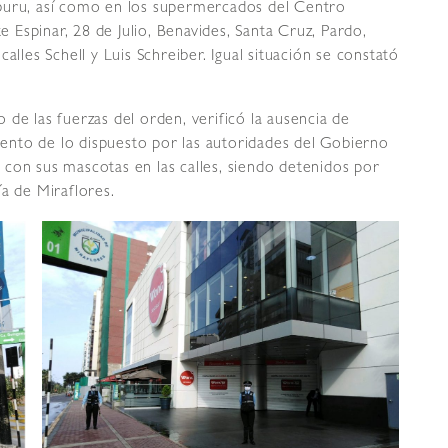
buru, así como en los supermercados del Centro
Espinar, 28 de Julio, Benavides, Santa Cruz, Pardo,
alles Schell y Luis Schreiber. Igual situación se constató
de las fuerzas del orden, verificó la ausencia de
miento de lo dispuesto por las autoridades del Gobierno
con sus mascotas en las calles, siendo detenidos por
a de Miraflores.