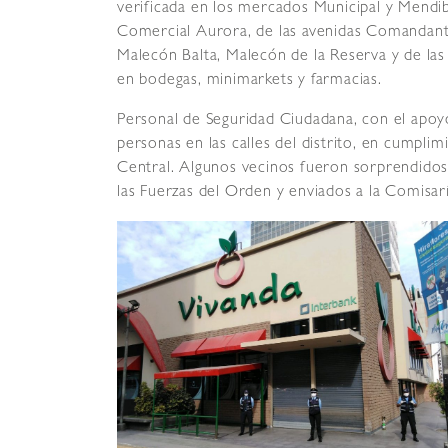
verificada en los mercados Municipal y Mendi
Comercial Aurora, de las avenidas Comandante 
Malecón Balta, Malecón de la Reserva y de las c
en bodegas, minimarkets y farmacias.
Personal de Seguridad Ciudadana, con el apoyo 
personas en las calles del distrito, en cumpli
Central. Algunos vecinos fueron sorprendidos 
las Fuerzas del Orden y enviados a la Comisarí