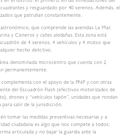
s en el distrito: el primero, en las inmediaciones del
 cuadrantes y resguardado por 40 serenos. Además, el
izados que patrullan constantemente.
astronómico, que comprende las avenidas La Mar,
rina y Cisneros y calles aledañas. Esta zona está
scuadrón de 4 serenos, 4 vehículos y 4 motos que
ualquier hecho delictivo.
el área denominada microcentro que cuenta con 2
llan permanentemente.
se complementa con el apoyo de la PNP y con otras
ente del Escuadrón Flash (efectivos motorizados de
rito), drones y “vehículos tapón”, unidades que rondan
 para salir de la jurisdicción.
bién tomar las medidas preventivas necesarias y a
uridad ciudadana es algo que nos compete a todos;
rma articulada y no bajar la guardia ante la