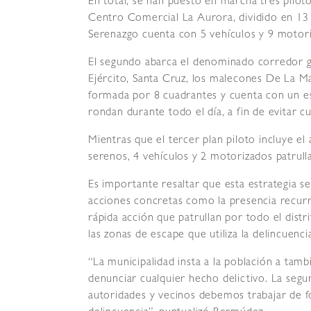
En total, se han puesto en marcha tres piloto
Centro Comercial La Aurora, dividido en 13
Serenazgo cuenta con 5 vehículos y 9 motor
El segundo abarca el denominado corredor g
Ejército, Santa Cruz, los malecones De La Ma
formada por 8 cuadrantes y cuenta con un e
rondan durante todo el día, a fin de evitar c
Mientras que el tercer plan piloto incluye 
serenos, 4 vehículos y 2 motorizados patru
Es importante resaltar que esta estrategia 
acciones concretas como la presencia recurr
rápida acción que patrullan por todo el dist
las zonas de escape que utiliza la delincuencia
“La municipalidad insta a la población a tam
denunciar cualquier hecho delictivo. La seg
autoridades y vecinos debemos trabajar de fo