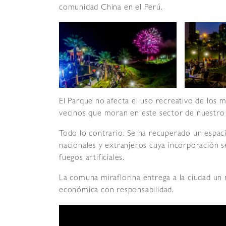
comunidad China en el Perú.
El Parque no afecta el uso recreativo de los m
vecinos que moran en este sector de nuestro d
Todo lo contrario. Se ha recuperado un espacio
nacionales y extranjeros cuya incorporación s
fuegos artificiales.
La comuna miraflorina entrega a la ciudad un n
económica con responsabilidad.