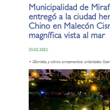
Municipalidad de Miraf
entregó a la ciudad h
Chino en Malecón Cis
magnífica vista al mar
25.02.2022
•​ Glorieta y otros ornamentos orientales fu