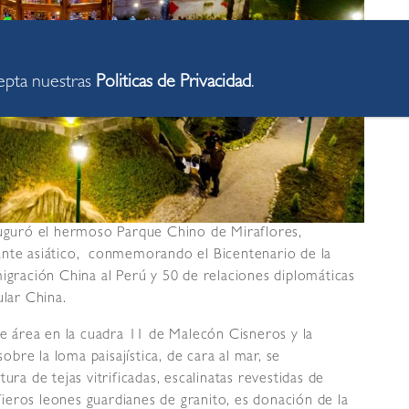
cepta nuestras
Politicas de Privacidad
.
auguró el hermoso Parque Chino de Miraflores,
ante asiático, conmemorando el Bicentenario de la
migración China al Perú y 50 de relaciones diplomáticas
ular China.
 área en la cuadra 11 de Malecón Cisneros y la
sobre la loma paisajística, de cara al mar, se
 de tejas vitrificadas, escalinatas revestidas de
 fieros leones guardianes de granito, es donación de la