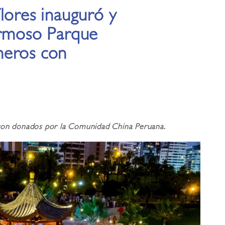
lores inauguró y
ermoso Parque
neros con
eron donados por la Comunidad China Peruana.