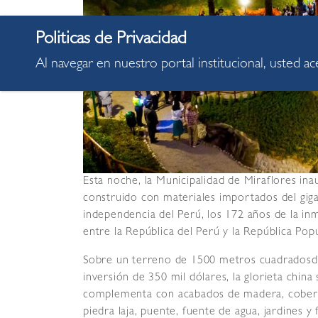
Al navegar en nuestro portal institucional, usted a
Esta noche, la Municipalidad de Miraflores in
construido con materiales importados del gig
independencia del Perú, los 172 años de la in
entre la República del Perú y la República Pop
Sobre un terreno de 1500 metros cuadradosde
inversión de 350 mil dólares, la glorieta china 
complementa con acabados de madera, cobertura
piedra laja, puente, fuente de agua, jardines y