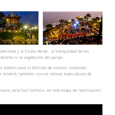
alecones y la Costa Verde, la tranquilidad de los
istrito ni la vegetación del paraje.
 público para el disfrute de vecinos, visitantes
e celebró, también, con un vistoso espectáculo de
uevo atractivo turístico, en esta etapa de reactivación