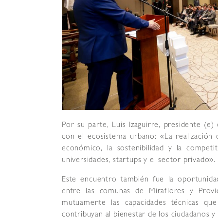
Por su parte, Luis Izaguirre, presidente (e)
con el ecosistema urbano: «La realización d
económico, la sostenibilidad y la competiti
universidades, startups y el sector privado».
Este encuentro también fue la oportunida
entre las comunas de Miraflores y Provi
mutuamente las capacidades técnicas que
contribuyan al bienestar de los ciudadanos y 