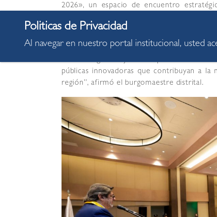
2026», un espacio de encuentro estratégic
académico y de la sociedad civil, con el f
transformación digital.
Al navegar en nuestro portal institucional, usted a
Al respecto, el alcalde Carlos Canales desta
“Nuestro gran objetivo es promover el inter
públicas innovadoras que contribuyan a la 
región”, afirmó el burgomaestre distrital.