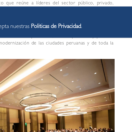
o que reúne a líderes del sector público, privado,
in de impulsar el emprendimiento, la innovación y la
cepta nuestras
Politicas de Privacidad
.
có la trascendencia del evento para la gestión pública.
cambio de experiencias, buenas prácticas y políticas
modernización de las ciudades peruanas y de toda la