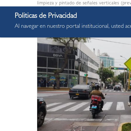
limpieza y pintado de señales verticales (pre
vías de alto tránsito como Malecón Cisneros,
Arístides Aljovín, entre otras.
Al navegar en nuestro portal institucional, usted a