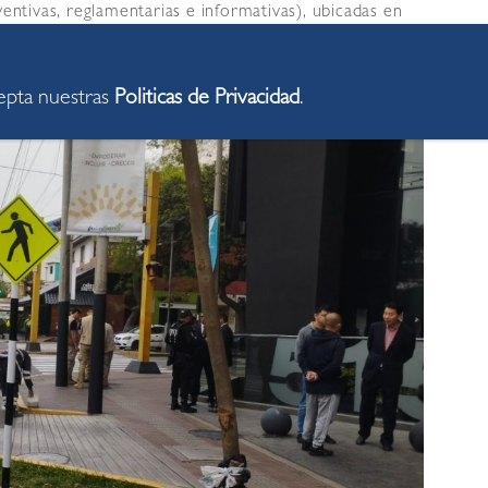
ventivas, reglamentarias e informativas), ubicadas en
 Malecón de la Reserva, la avenida Larco y la calle
cepta nuestras
Politicas de Privacidad
.