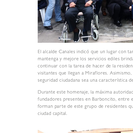
El alcalde Canales indicó que un lugar con 
mantenga y mejore los servicios ediles brin
continuar con la tarea de hacer de la residen
visitantes que llegan a Miraflores. Asimismo,
seguridad ciudadana sea una característica d
Durante este homenaje, la máxima autoridad 
fundadores presentes en Barboncito, entre el
forman parte de este grupo de residentes qu
ciudad capital.