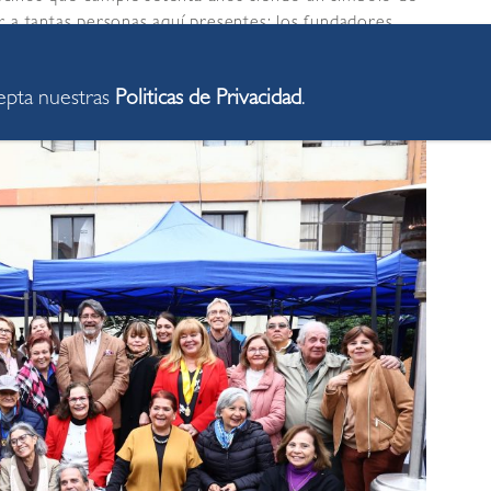
 a tantas personas aquí presentes: los fundadores,
s de quienes trabajaron muy duro para hacer que
anifestó el burgomaestre miraflorino.
cepta nuestras
Politicas de Privacidad
.