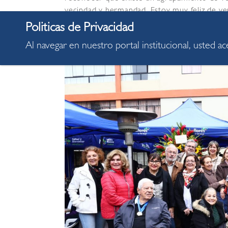
vecindad y hermandad. Estoy muy feliz de ver
hijos de fundadores, nietos y hasta bisnieto
perdure en el tiempo este hermoso lugar”, m
Al navegar en nuestro portal institucional, usted a