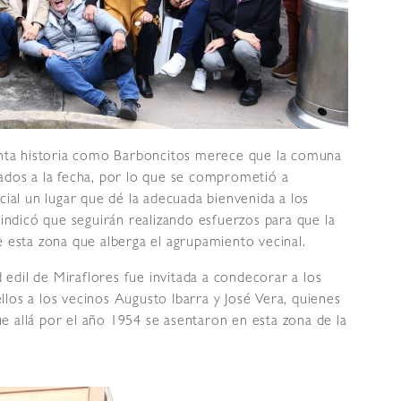
tanta historia como Barboncitos merece que la comuna
dados a la fecha, por lo que se comprometió a
cial un lugar que dé la adecuada bienvenida a los
 indicó que seguirán realizando esfuerzos para que la
e esta zona que alberga el agrupamiento vecinal.
edil de Miraflores fue invitada a condecorar a los
los a los vecinos Augusto Ibarra y José Vera, quienes
e allá por el año 1954 se asentaron en esta zona de la