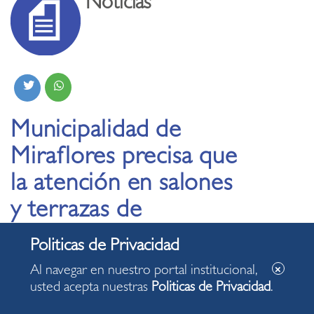
Noticias
Municipalidad de
Miraflores precisa que
la atención en salones
y terrazas de
restaurantes y afines
puede realizarse hasta
Al navegar en nuestro portal institucional,
las 21 horas
usted acepta nuestras
Politicas de Privacidad
.