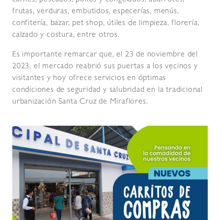
carnes, pescados, pollos y congelados, abarrotes,
frutas, verduras, embutidos, especerías, menús,
confitería, bazar, pet shop, útiles de limpieza, florería,
calzado y costura, entre otros.
Es importante remarcar que, el 23 de noviembre del
2023, el mercado reabrió sus puertas a los vecinos y
visitantes y hoy ofrece servicios en óptimas
condiciones de seguridad y salubridad en la tradicional
urbanización Santa Cruz de Miraflores.