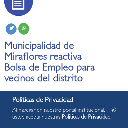
Municipalidad de
Miraflores reactiva
Bolsa de Empleo para
vecinos del distrito
03.06.2025
Al navegar en nuestro portal institucional,
Comuna miraflorina informó que el espacio
usted acepta nuestras
Politicas de Privacidad
.
comercial, ubicado en av. Gral. Mendiburu 1175,
cuenta ahora con 11 cámaras de videovigilancia y