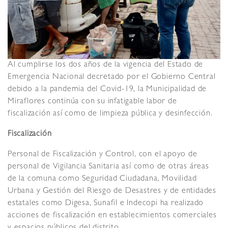
Al cumplirse los dos años de la vigencia del Estado de
Emergencia Nacional decretado por el Gobierno Central
debido a la pandemia del Covid-19, la Municipalidad de
Miraflores continúa con su infatigable labor de
fiscalización así como de limpieza pública y desinfección.
Fiscalización
Personal de Fiscalización y Control, con el apoyo de
personal de Vigilancia Sanitaria así como de otras áreas
de la comuna como Seguridad Ciudadana, Movilidad
Urbana y Gestión del Riesgo de Desastres y de entidades
estatales como Digesa, Sunafil e Indecopi ha realizado
acciones de fiscalización en establecimientos comerciales