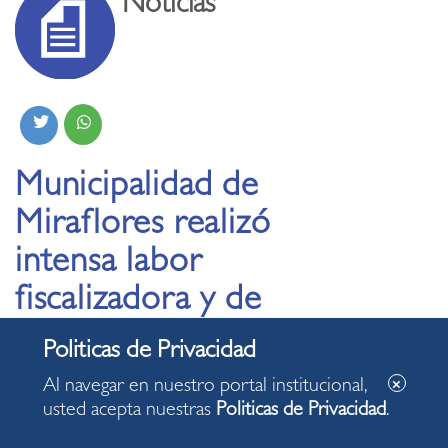
Noticias
Municipalidad de
Miraflores realizó
intensa labor
fiscalizadora y de
limpieza pública en
dos años de
Al navegar en nuestro portal institucional,
emergencia sanitaria
usted acepta nuestras
Politicas de Privacidad
.