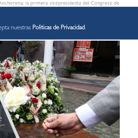
 Anchorena; la primera vicepresidenta del Congreso de
ia María Acuña; y el general PNP (r) Marco Miyashiro
 realizó este acto oficial como parte del Día
 a las Víctimas del Terrorismo.
cepta nuestras
Politicas de Privacidad
.