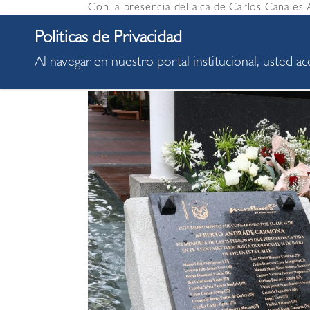
Con la presencia del alcalde Carlos Canales
la República, Patricia Juárez; la parlamentar
(exmiembro del GEIN), la comuna miraflorina
Internacional de Conmemoración y Homenaje
Al navegar en nuestro portal institucional, usted a