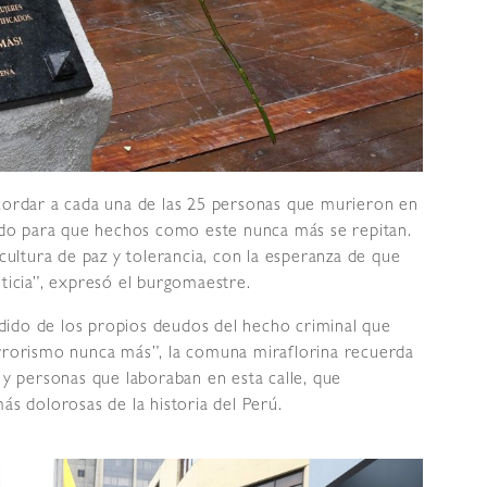
ecordar a cada una de las 25 personas que murieron en
sado para que hechos como este nunca más se repitan.
ltura de paz y tolerancia, con la esperanza de que
sticia”, expresó el burgomaestre.
dido de los propios deudos del hecho criminal que
errorismo nunca más”, la comuna miraflorina recuerda
o y personas que laboraban en esta calle, que
ás dolorosas de la historia del Perú.