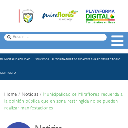
MUNICIPALIDAD
CIUDAD
SERVICIOS
AUTORIDADES
INTEGRIDAD
SERENAZGO
DIRECTORIO
CONTACTO
Home
/
Noticias
/
Municipalidad de Miraflores recuerda a
la opinión pública que en zona restringida no se pueden
realizar manifestaciones