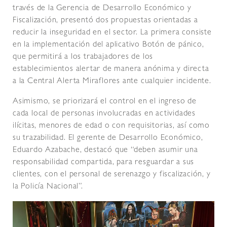
través de la Gerencia de Desarrollo Económico y
Fiscalización, presentó dos propuestas orientadas a
reducir la inseguridad en el sector. La primera consiste
en la implementación del aplicativo Botón de pánico,
que permitirá a los trabajadores de los
establecimientos alertar de manera anónima y directa
a la Central Alerta Miraflores ante cualquier incidente.
Asimismo, se priorizará el control en el ingreso de
cada local de personas involucradas en actividades
ilícitas, menores de edad o con requisitorias, así como
su trazabilidad. El gerente de Desarrollo Económico,
Eduardo Azabache, destacó que “deben asumir una
responsabilidad compartida, para resguardar a sus
clientes, con el personal de serenazgo y fiscalización, y
la Policía Nacional”.