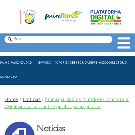
MUNICIPALIDAD
CIUDAD
SERVICIOS
AUTORIDADES
INTEGRIDAD
SERENAZGO
DIRECTORIO
CONTACTO
Home
/
Noticias
/
Municipalidad de Miraflores sanciona a
286 libadores por infringir el espacio público
Noticias