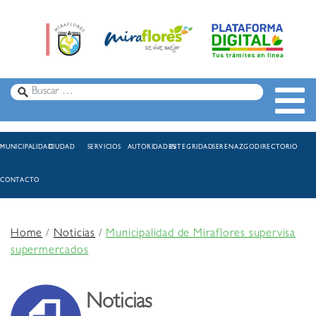
MUNICIPALIDAD
CIUDAD
SERVICIOS
AUTORIDADES
INTEGRIDAD
SERENAZGO
DIRECTORIO
CONTACTO
Home
/
Noticias
/
Municipalidad de Miraflores supervisa
supermercados
Noticias