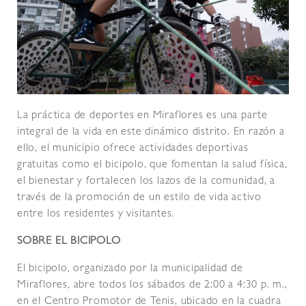
La práctica de deportes en Miraflores es una parte
integral de la vida en este dinámico distrito. En razón a
ello, el municipio ofrece actividades deportivas
gratuitas como el bicipolo, que fomentan la salud física,
el bienestar y fortalecen los lazos de la comunidad, a
través de la promoción de un estilo de vida activo
entre los residentes y visitantes.
SOBRE EL BICIPOLO
El bicipolo, organizado por la municipalidad de
Miraflores, abre todos los sábados de 2:00 a 4:30 p. m.,
en el Centro Promotor de Tenis, ubicado en la cuadra