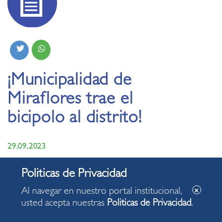
¡Municipalidad de
Miraflores trae el
bicipolo al distrito!
29.09.2023
Nuevo taller gratuito llega a vecinos y visitantes
que buscan desafiar los límites deportivos.
Al navegar en nuestro portal institucional,
usted acepta nuestras
Politicas de Privacidad
.
Miraflores, 29 de septiembre de 2023.
El municipio de