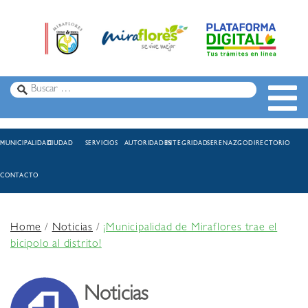
MUNICIPALIDAD
CIUDAD
SERVICIOS
AUTORIDADES
INTEGRIDAD
SERENAZGO
DIRECTORIO
CONTACTO
Home
/
Noticias
/
¡Municipalidad de Miraflores trae el
bicipolo al distrito!
Noticias