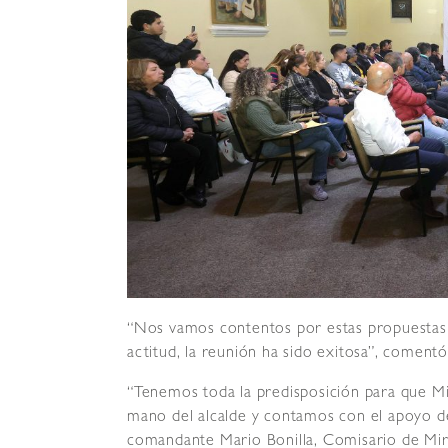
“Nos vamos contentos por estas propuestas in
actitud, la reunión ha sido exitosa”, coment
“Tenemos toda la predisposición para que Mir
mano del alcalde y contamos con el apoyo de 
comandante Mario Bonilla, Comisario de Mir