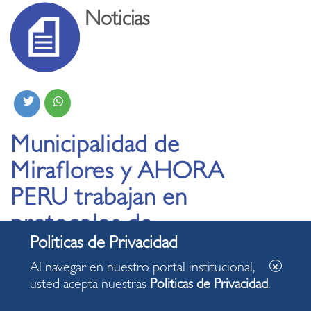
Noticias
Municipalidad de
Miraflores y AHORA
PERU trabajan en
protocolos de
bioseguridad y control
Al navegar en nuestro portal institucional,
para funcionamiento
usted acepta nuestras
Politicas de Privacidad
.
de restaurantes con el