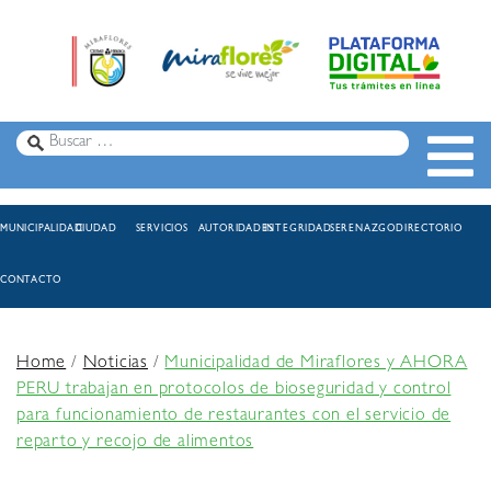
MUNICIPALIDAD
CIUDAD
SERVICIOS
AUTORIDADES
INTEGRIDAD
SERENAZGO
DIRECTORIO
CONTACTO
Home
/
Noticias
/
Municipalidad de Miraflores y AHORA
PERU trabajan en protocolos de bioseguridad y control
para funcionamiento de restaurantes con el servicio de
reparto y recojo de alimentos