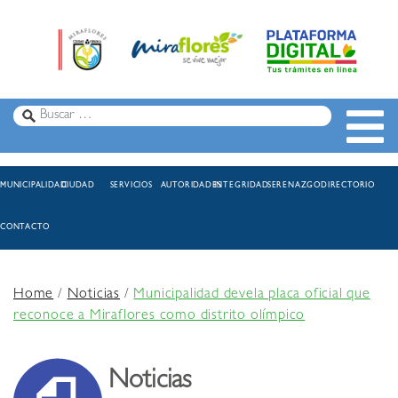
MUNICIPALIDAD
CIUDAD
SERVICIOS
AUTORIDADES
INTEGRIDAD
SERENAZGO
DIRECTORIO
CONTACTO
Home
/
Noticias
/
Municipalidad devela placa oficial que
reconoce a Miraflores como distrito olímpico
Noticias