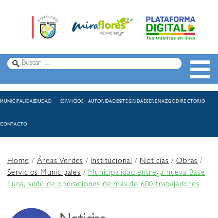
MUNICIPALIDAD
CIUDAD
SERVICIOS
AUTORIDADES
INTEGRIDAD
SERENAZGO
DIRECTORIO
CONTACTO
Home
/
Áreas Verdes
/
Institucional
/
Noticias
/
Obras
/
Servicios Municipales
/
Municipalidad entrega nueva Base
Luna, sede de operaciones de más de 600 trabajadores