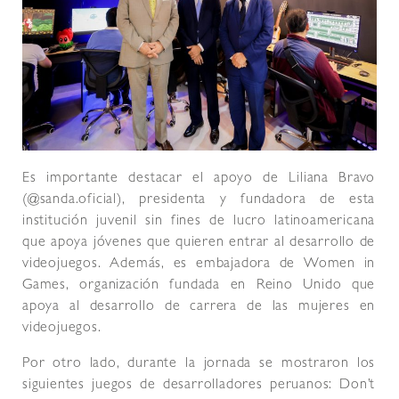
Es importante destacar el apoyo de Liliana Bravo
(@sanda.oficial), presidenta y fundadora de esta
institución juvenil sin fines de lucro latinoamericana
que apoya jóvenes que quieren entrar al desarrollo de
videojuegos. Además, es embajadora de Women in
Games, organización fundada en Reino Unido que
apoya al desarrollo de carrera de las mujeres en
videojuegos.
Por otro lado, durante la jornada se mostraron los
siguientes juegos de desarrolladores peruanos: Don’t