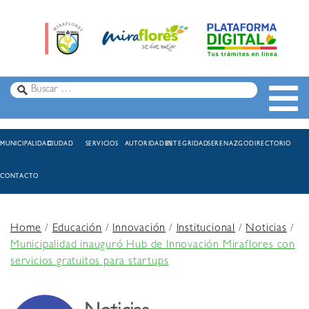
MUNICIPALIDAD
CIUDAD
SERVICIOS
AUTORIDADES
INTEGRIDAD
SERENAZGO
DIRECTORIO
CONTACTO
Home
/
Educación
/
Innovación
/
Institucional
/
Noticias
/
Municipalidad inauguró Hub de Innovación Miraflores con
servicios gratuitos para startups