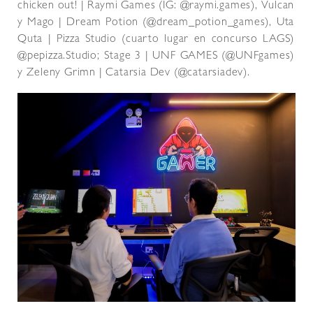
chicken out! | Raymi Games (IG: @raymi.games), ⁠Vulcan
y Mago | Dream Potion (@dream_potion_games), ⁠Uta
Quta | Pizza Studio (cuarto lugar en concurso LAGS)
@pepizza.Studio; ⁠Stage 3 | UNF GAMES (@UNFgames)
y ⁠Zeleny Grimn | Catarsia Dev (@catarsiadev).