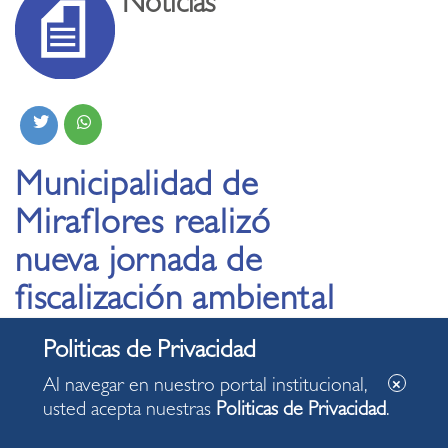
Noticias
Municipalidad de
Miraflores realizó
nueva jornada de
fiscalización ambiental
en conocidos
restaurantes del
Al navegar en nuestro portal institucional,
distrito
usted acepta nuestras
Politicas de Privacidad
.