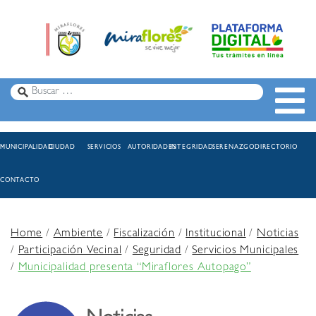
MUNICIPALIDAD
CIUDAD
SERVICIOS
AUTORIDADES
INTEGRIDAD
SERENAZGO
DIRECTORIO
CONTACTO
Home
/
Ambiente
/
Fiscalización
/
Institucional
/
Noticias
/
Participación Vecinal
/
Seguridad
/
Servicios Municipales
/
Municipalidad presenta “Miraflores Autopago”