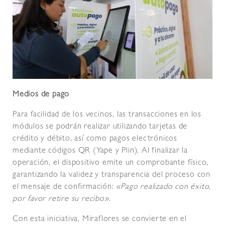
Medios de pago
Para facilidad de los vecinos, las transacciones en los
módulos se podrán realizar utilizando tarjetas de
crédito y débito, así como pagos electrónicos
mediante códigos QR (Yape y Plin). Al finalizar la
operación, el dispositivo emite un comprobante físico,
garantizando la validez y transparencia del proceso con
el mensaje de confirmación:
«Pago realizado con éxito,
por favor retire su recibo»
.
Con esta iniciativa, Miraflores se convierte en el