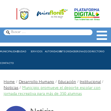
MUNICIPALIDAD
CIUDAD
SERVICIOS
AUTORIDADES
INTEGRIDAD
SERENAZGO
DIRECTORIO
CONTACTO
Home
/
Desarrollo Humano
/
Educación
/
Institucional
/
Noticias
/
Municipio promueve el deporte escolar con
jornada recreativa para más de 350 alumnas