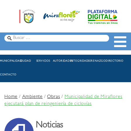
MUNICIPALIDAD
CIUDAD
SERVICIOS
AUTORIDADES
INTEGRIDAD
SERENAZGO
DIRECTORIO
CONTACTO
Home
/
Ambiente
/
Obras
/
Municipalidad de Miraflores
ejecutará plan de reingeniería de ciclovías
Noticias