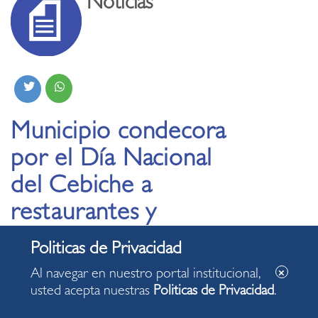
Noticias
Municipio condecora
por el Día Nacional
del Cebiche a
restaurantes y
pescaderías
emblemáticas de
Al navegar en nuestro portal institucional,
Miraflores
usted acepta nuestras
Politicas de Privacidad
.