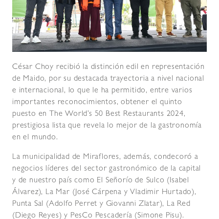
César Choy recibió la distinción edil en representación
de Maido, por su destacada trayectoria a nivel nacional
e internacional, lo que le ha permitido, entre varios
importantes reconocimientos, obtener el quinto
puesto en The World’s 50 Best Restaurants 2024,
prestigiosa lista que revela lo mejor de la gastronomía
en el mundo.
La municipalidad de Miraflores, además, condecoró a
negocios líderes del sector gastronómico de la capital
y de nuestro país como El Señorío de Sulco (Isabel
Álvarez), La Mar (José Cárpena y Vladimir Hurtado),
Punta Sal (Adolfo Perret y Giovanni Zlatar), La Red
(Diego Reyes) y PesCo Pescadería (Simone Pisu).