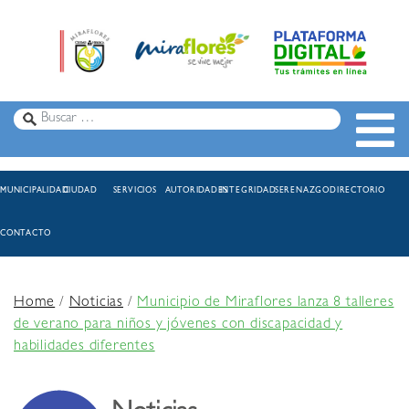
MUNICIPALIDAD
CIUDAD
SERVICIOS
AUTORIDADES
INTEGRIDAD
SERENAZGO
DIRECTORIO
CONTACTO
Home
/
Noticias
/
Municipio de Miraflores lanza 8 talleres
de verano para niños y jóvenes con discapacidad y
habilidades diferentes