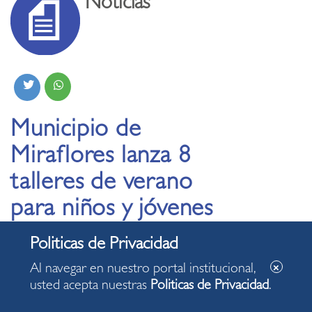
Noticias
Municipio de
Miraflores lanza 8
talleres de verano
para niños y jóvenes
con discapacidad y
habilidades diferentes
Al navegar en nuestro portal institucional,
usted acepta nuestras
Politicas de Privacidad
.
08.01.2024