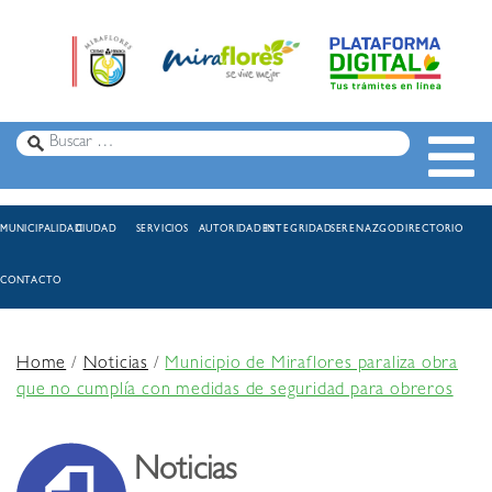
MUNICIPALIDAD
CIUDAD
SERVICIOS
AUTORIDADES
INTEGRIDAD
SERENAZGO
DIRECTORIO
CONTACTO
Home
/
Noticias
/
Municipio de Miraflores paraliza obra
que no cumplía con medidas de seguridad para obreros
Noticias