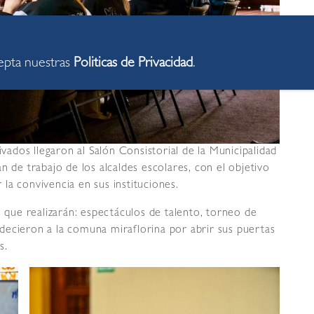
cepta nuestras
Politicas de Privacidad
.
ivados llegaron al Salón Consistorial de la Municipalidad
n de trabajo de los alcaldes escolares, con el objetivo
la convivencia en sus instituciones.
s que realizarán: espectáculos de talento, torneo de
decieron a la comuna miraflorina por abrir sus puertas
s.