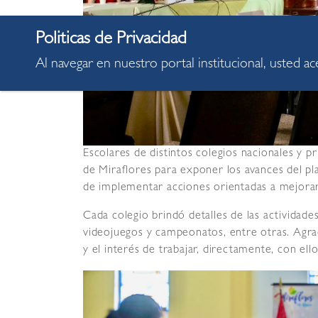
Al navegar en nuestro portal institucional, usted a
Escolares de distintos colegios nacionales y pr
de Miraflores para exponer los avances del pla
de implementar acciones orientadas a mejorar 
Cada colegio brindó detalles de las actividade
videojuegos y campeonatos, entre otras. Agra
y el interés de trabajar, directamente, con ello