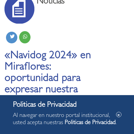
Noticias
«Navidog 2024» en
Miraflores:
oportunidad para
expresar nuestra
solidaridad con las
mascotas
Al navegar en nuestro portal institucional,
usted acepta nuestras
Politicas de Privacidad
.
11.12.2024