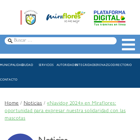
MUNICIPALIDAD
CIUDAD
SERVICIOS
AUTORIDADES
INTEGRIDAD
SERENAZGO
DIRECTORIO
CONTACTO
Home
/
Noticias
/
«Navidog 2024» en Miraflores:
oportunidad para expresar nuestra solidaridad con las
mascotas