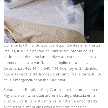
Durante la última jornada correspondientes a las Fiestas
Patrias, la Municipalidad de Miraflores intensificó las
acciones de fiscalización en diversos establecimientos
comerciales para verificar el cumplimiento de las
Ordenanzas 480-MM y 540-MM. Fue hoy el 29 de julio,
que esta vez fue día laborable al cumplirse la jornada 136
de la Emergencia Sanitaria Nacional.
Personal de Fiscalización y Control junto a un equipo de
Vigilancia Sanitaria clausuró una bodega ubicada en la
cuadra 5 de la calle Alcanfores, al haberse encontrado
productos alimenticios envasados con fechas de