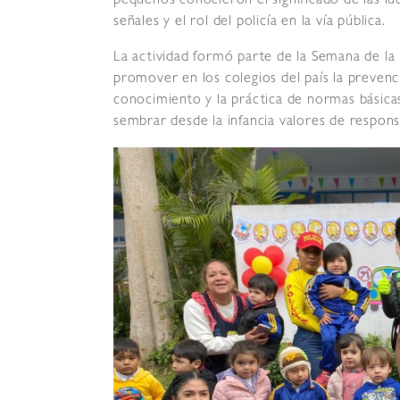
pequeños conocieron el significado de las lu
señales y el rol del policía en la vía pública.
La actividad formó parte de la Semana de la 
promover en los colegios del país la prevenc
conocimiento y la práctica de normas básicas
sembrar desde la infancia valores de respons