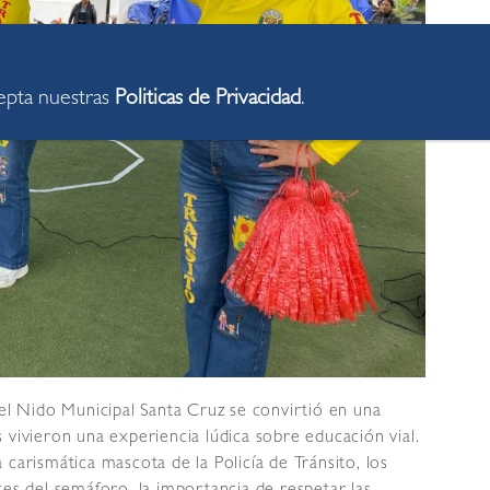
cepta nuestras
Politicas de Privacidad
.
del Nido Municipal Santa Cruz se convirtió en una
 vivieron una experiencia lúdica sobre educación vial.
la carismática mascota de la Policía de Tránsito, los